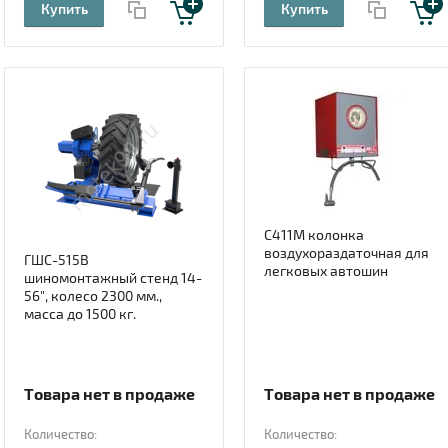
Купить
Купить
С411М колонка
воздухораздаточная для
ГШС-515В
легковых автошин
шиномонтажный стенд 14-
56", колесо 2300 мм.,
масса до 1500 кг.
Товара нет в продаже
Товара нет в продаже
Количество:
Количество: